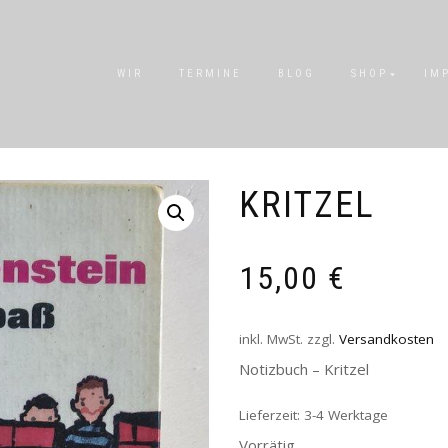
WIR
TERMINE
BLOG
SHOP
IM
KRITZEL
15,00
€
inkl. MwSt.
zzgl.
Versandkosten
Notizbuch – Kritzel
Lieferzeit:
3-4 Werktage
Vorrätig