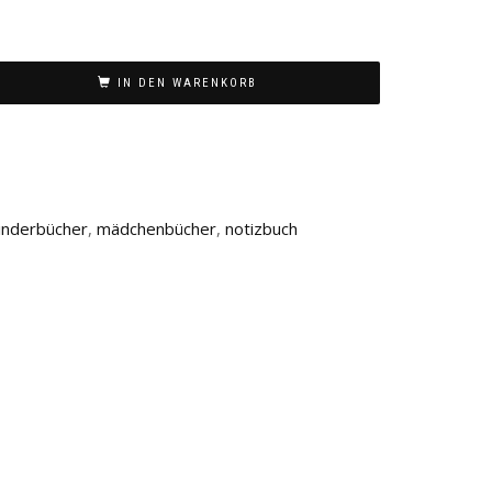
IN DEN WARENKORB
inderbücher
,
mädchenbücher
,
notizbuch