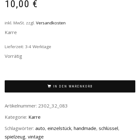
10,00
€
inkl. MwSt.
zzgl.
Versandkosten
Karre
Lieferzeit:
3-4 Werktage
Vorrätig
IN DEN WARENKORB
Artikelnummer:
2302_32_083
Kategorie:
Karre
Schlagwörter:
auto
,
einzelstück
,
handmade
,
schlüssel
,
spielzeug
,
vintage